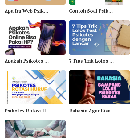
Apa Itu Web Psikotes Online? Temukan Jawabannya Disini!
Contoh Soal Psikotes Alfamart Untuk Seleksi Calon Karyawan
Apakah Psikotes Online Bisa Pakai HP? Yuk Simak Penjelasannya Berikut Ini!
7 Tips Trik Lolos Test Psikotes dengan Lancar
Psikotes Rotasi Huruf: Cara untuk Mengerjakannya dengan Benar dan Tepat
Rahasia Agar Bisa Gampang Lolos Psikotes Kerja