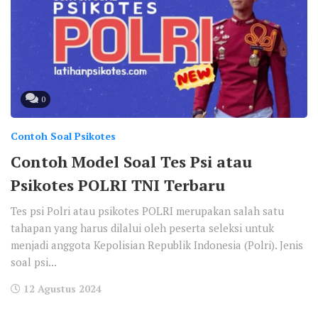
0
Contoh Soal Psikotes
Contoh Model Soal Tes Psi atau
Psikotes POLRI TNI Terbaru
Tes psi Polri atau psikotes POLRI merupakan salah satu
tahapan yang harus dilalui oleh peserta seleksi untuk
menjadi anggota Kepolisian Republik Indonesia (Polri). Jenis
soal psi...
12 Agustus 2024