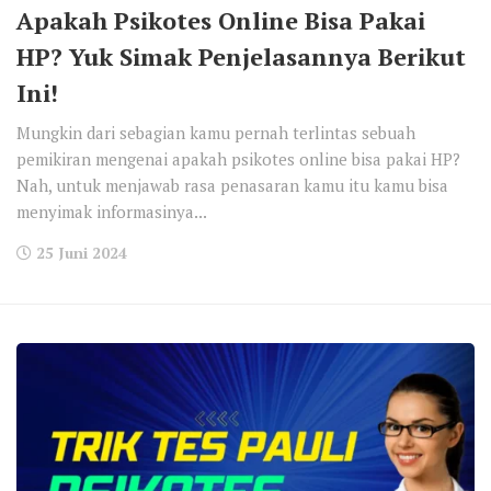
Apakah Psikotes Online Bisa Pakai
HP? Yuk Simak Penjelasannya Berikut
Ini!
Mungkin dari sebagian kamu pernah terlintas sebuah
pemikiran mengenai apakah psikotes online bisa pakai HP?
Nah, untuk menjawab rasa penasaran kamu itu kamu bisa
menyimak informasinya...
25 Juni 2024