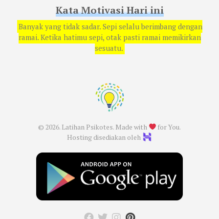
Kata Motivasi Hari ini
Banyak yang tidak sadar. Sepi selalu berimbang dengan
ramai. Ketika hatimu sepi, otak pasti ramai memikirkan
sesuatu.
© 2026. Latihan Psikotes. Made with
for You.
Hosting disediakan oleh