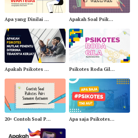
Apa yang Dinilai dari Tes Wartegg? Benarkah Bisa Jadi Panduan Karir?
Apakah Soal Psikotes Selalu Sama dari Waktu ke Waktu
Apakah Psikotes Mutlak Penentu Diterima Tidaknya Kerja?
Psikotes Roda Gila: Pengertian, Fungsi, dan Contoh Soal
20+ Contoh Soal Psikotes Polri Sinonim Antonim Dan Kunci Jawaban
Apa saja Psikotes TNI AU? Yuk Simak Penjelasannya Dibawah Ini!