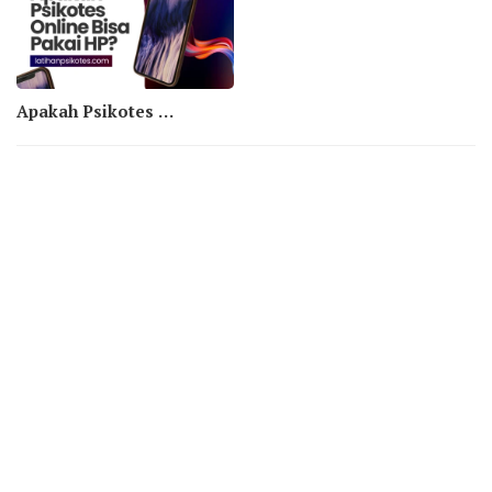
Apakah Psikotes Online Bisa Pakai HP? Yuk Simak Penjelasannya Berikut Ini!