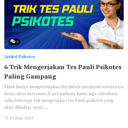
0
Artikel Psikotes
6 Trik Mengerjakan Tes Pauli Psikotes
Paling Gampang
Tidak hanya mempersiapkan diri dalam menjawab wawancara
kerja calon karyawan di perusahaan, kamu juga sebaiknya
tahu beberapa trik mengerjakan tes Pauli psikotes yang
akan dihadapi nanti....
19 Juni 2024