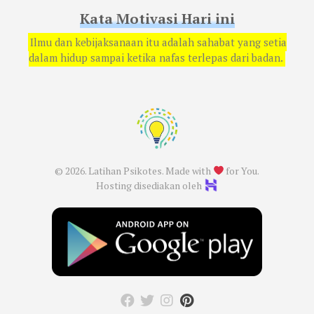
Kata Motivasi Hari ini
Ilmu dan kebijaksanaan itu adalah sahabat yang setia
dalam hidup sampai ketika nafas terlepas dari badan.
© 2026. Latihan Psikotes. Made with
for You.
Hosting disediakan oleh