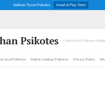
Aplikasi Tryout Psikotes
Install di Play Store
Contoh Soal Psikotes Onlin
h Soal Psikotes
Daftar Latihan Psikotes
Privacy Policy
Si