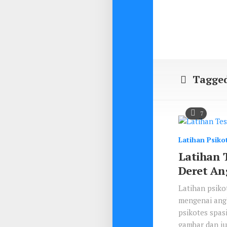
Tagge
7
Latihan Psiko
Latihan T
Deret An
Latihan psiko
mengenai angk
psikotes spasi
gambar dan ju