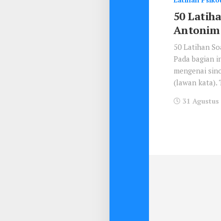
50 Latih
Antonim
50 Latihan So
Pada bagian in
mengenai sin
(lawan kata). 
31 Agustus