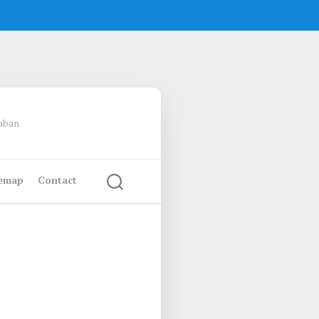
waban
temap
Contact