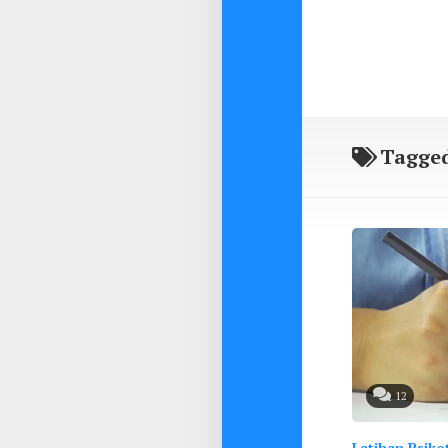
Tagge
12
Latihan Psiko